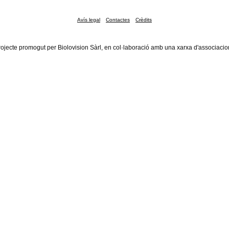
Avís legal
Contactes
Crèdits
rojecte promogut per Biolovision Sàrl, en col·laboració amb una xarxa d'associacio