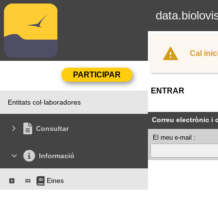
data.biolovi
Cal inic
ENTRAR
Entitats col·laboradores
Correu electrònic i
Consultar
El meu e-mail :
Informació
Eines