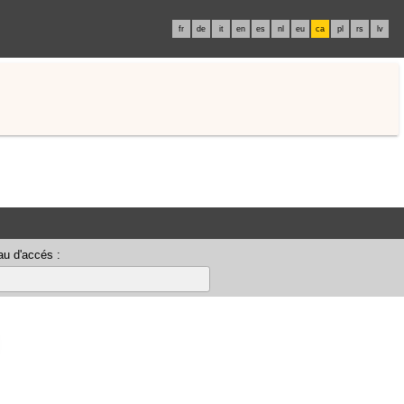
fr
de
it
en
es
nl
eu
ca
pl
rs
lv
u d'accés :