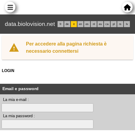
data.biolovision.net
fr
de
it
en
es
nl
eu
ca
pl
rs
lv
Per accedere alla pagina richiesta è
necessario connettersi
LOGIN
Email e password
La mia e-mail :
La mia password :