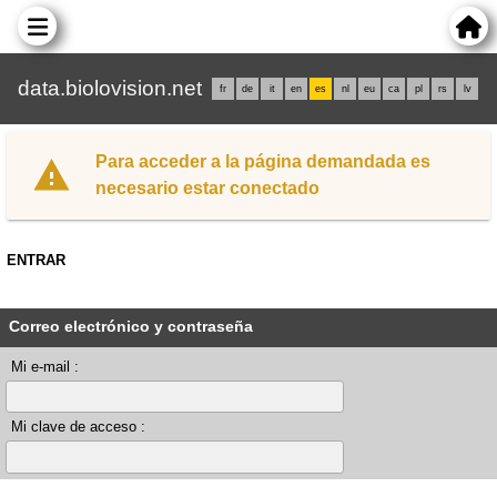
data.biolovision.net
fr
de
it
en
es
nl
eu
ca
pl
rs
lv
Para acceder a la página demandada es
necesario estar conectado
ENTRAR
Correo electrónico y contraseña
Mi e-mail :
Mi clave de acceso :