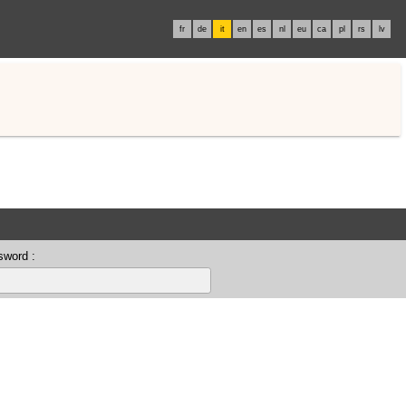
fr
de
it
en
es
nl
eu
ca
pl
rs
lv
sword :