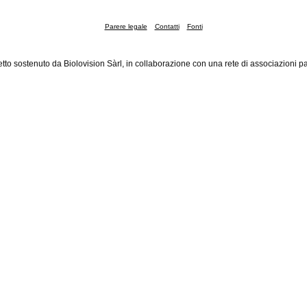
Parere legale
Contatti
Fonti
tto sostenuto da Biolovision Sàrl, in collaborazione con una rete di associazioni pa