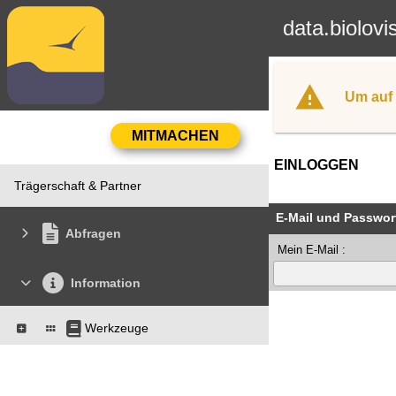
data.biolovi
Um auf 
EINLOGGEN
Trägerschaft & Partner
E-Mail und Passwor
Abfragen
Mein E-Mail :
Information
Werkzeuge