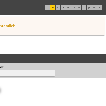
fr
de
it
en
es
nl
eu
ca
pl
rs
lv
orderlich.
ort :