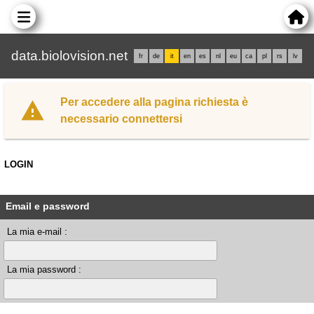
data.biolovision.net
fr
de
it
en
es
nl
eu
ca
pl
rs
lv
Per accedere alla pagina richiesta è
necessario connettersi
LOGIN
Email e password
La mia e-mail :
La mia password :