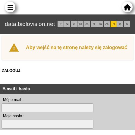
data.biolovision.net
fr
de
it
en
es
nl
eu
ca
pl
rs
lv
Aby wejść na tę stronę należy się zalogować
ZALOGUJ
E-mail i hasło
Mój e-mail :
Moje hasło :