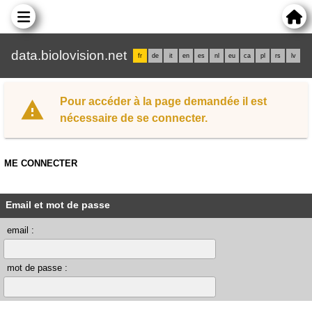
data.biolovision.net
fr
de
it
en
es
nl
eu
ca
pl
rs
lv
Pour accéder à la page demandée il est
nécessaire de se connecter.
ME CONNECTER
Email et mot de passe
email :
mot de passe :