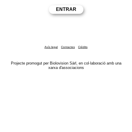
Avís legal
Contactes
Crèdits
Projecte promogut per Biolovision Sàrl, en col·laboració amb una
xarxa d'associacions