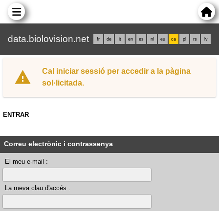
data.biolovision.net
fr
de
it
en
es
nl
eu
ca
pl
rs
lv
Cal iniciar sessió per accedir a la pàgina
sol·licitada.
ENTRAR
Correu electrònic i contrassenya
El meu e-mail :
La meva clau d'accés :