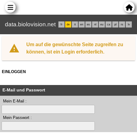
data.biolovision.net
fr
de
it
en
es
nl
eu
ca
pl
rs
lv
Um auf die gewünschte Seite zugreifen zu
können, ist ein Login erforderlich.
EINLOGGEN
E-Mail und Passwort
Mein E-Mail :
Mein Passwort :