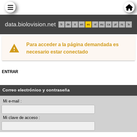
data.biolovision.net
fr
de
it
en
es
nl
eu
ca
pl
rs
lv
Para acceder a la página demandada es
necesario estar conectado
ENTRAR
Correo electrónico y contraseña
Mi e-mail :
Mi clave de acceso :