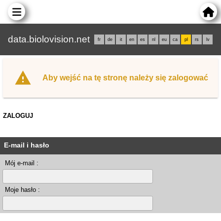
data.biolovision.net
fr
de
it
en
es
nl
eu
ca
pl
rs
lv
Aby wejść na tę stronę należy się zalogować
ZALOGUJ
E-mail i hasło
Mój e-mail :
Moje hasło :