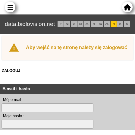
data.biolovision.net
fr
de
it
en
es
nl
eu
ca
pl
rs
lv
Aby wejść na tę stronę należy się zalogować
ZALOGUJ
E-mail i hasło
Mój e-mail :
Moje hasło :