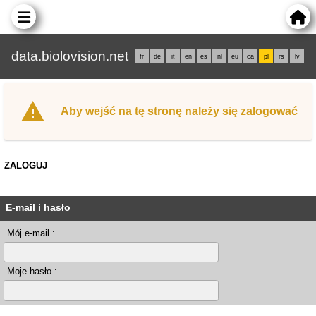
data.biolovision.net
fr
de
it
en
es
nl
eu
ca
pl
rs
lv
Aby wejść na tę stronę należy się zalogować
ZALOGUJ
E-mail i hasło
Mój e-mail :
Moje hasło :