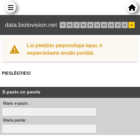
data.biolovision.net
fr
de
it
en
es
nl
eu
ca
pl
rs
lv
Lai piekļūtu pieprasītajai lapai, ir
nepieciešams ienākt portālā.
PIESLĒGTIES!
E-pasts un parole
Mans e-pasts :
Mana parole :