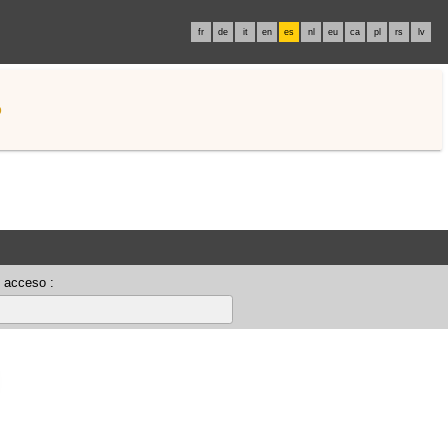
fr
de
it
en
es
nl
eu
ca
pl
rs
lv
o
 acceso :