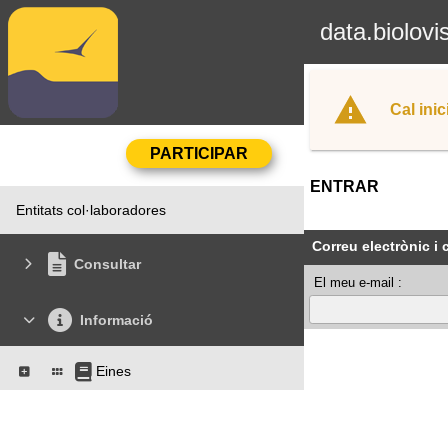
data.biolovi
Cal inic
ENTRAR
Entitats col·laboradores
Correu electrònic i
Consultar
El meu e-mail :
Informació
Eines