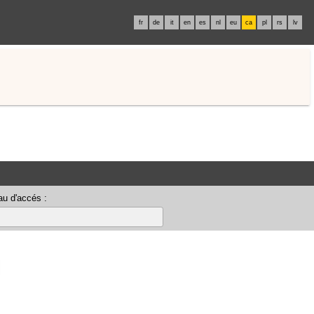
fr
de
it
en
es
nl
eu
ca
pl
rs
lv
u d'accés :