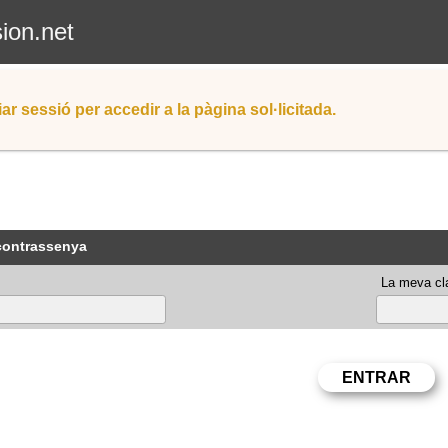
sion.net
iar sessió per accedir a la pàgina sol·licitada.
 contrassenya
La meva cla