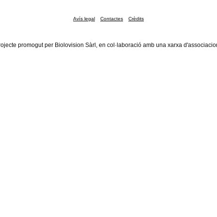
Avís legal
Contactes
Crèdits
rojecte promogut per Biolovision Sàrl, en col·laboració amb una xarxa d'associacio