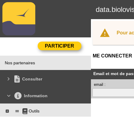
data.biolovi
Pour ac
ME CONNECTER
Nos partenaires
Email et mot de pas
Consulter
email :
Information
Outils