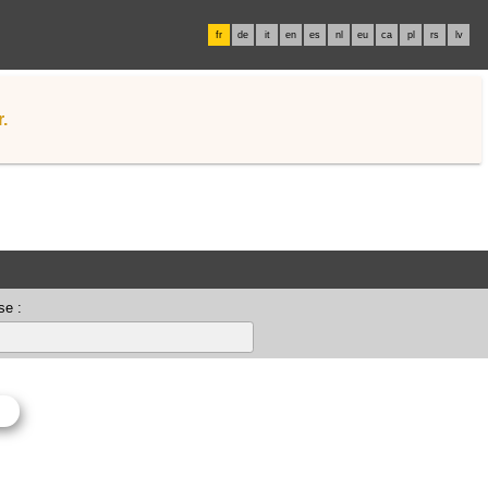
fr
de
it
en
es
nl
eu
ca
pl
rs
lv
.
se :