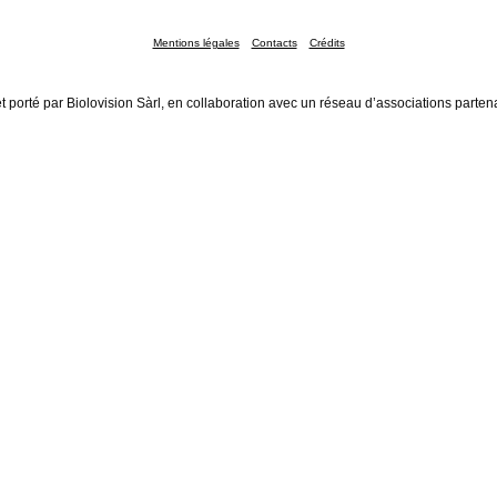
Mentions légales
Contacts
Crédits
t porté par Biolovision Sàrl, en collaboration avec un réseau d’associations parten