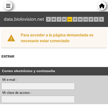
data.biolovision.net
fr
de
it
en
es
nl
eu
ca
pl
rs
lv
Para acceder a la página demandada es
necesario estar conectado
ENTRAR
Correo electrónico y contraseña
Mi e-mail :
Mi clave de acceso :