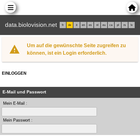
data.biolovision.net
fr
de
it
en
es
nl
eu
ca
pl
rs
lv
Um auf die gewünschte Seite zugreifen zu
können, ist ein Login erforderlich.
EINLOGGEN
E-Mail und Passwort
Mein E-Mail :
Mein Passwort :