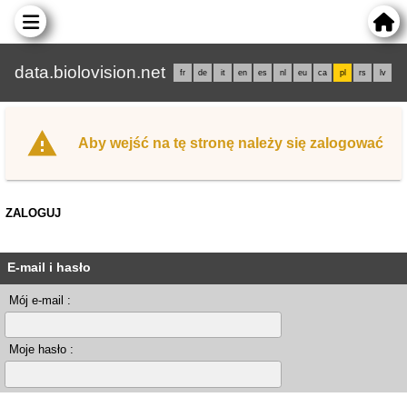
data.biolovision.net
fr
de
it
en
es
nl
eu
ca
pl
rs
lv
Aby wejść na tę stronę należy się zalogować
ZALOGUJ
E-mail i hasło
Mój e-mail :
Moje hasło :