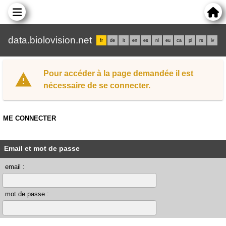
data.biolovision.net
fr
de
it
en
es
nl
eu
ca
pl
rs
lv
Pour accéder à la page demandée il est
nécessaire de se connecter.
ME CONNECTER
Email et mot de passe
email :
mot de passe :