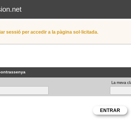
sion.net
iar sessió per accedir a la pàgina sol·licitada.
 contrassenya
La meva cla