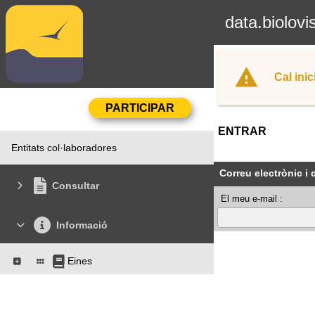
data.biolovi
Cal inic
ENTRAR
Entitats col·laboradores
Correu electrònic i
Consultar
El meu e-mail :
Informació
Eines