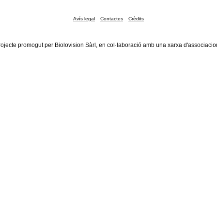
Avís legal
Contactes
Crèdits
rojecte promogut per Biolovision Sàrl, en col·laboració amb una xarxa d'associacio