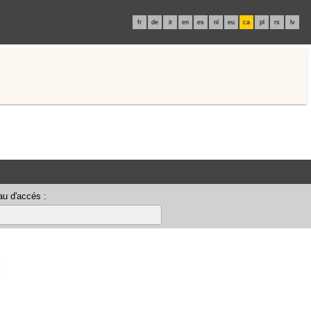
fr
de
it
en
es
nl
eu
ca
pl
rs
lv
u d'accés :