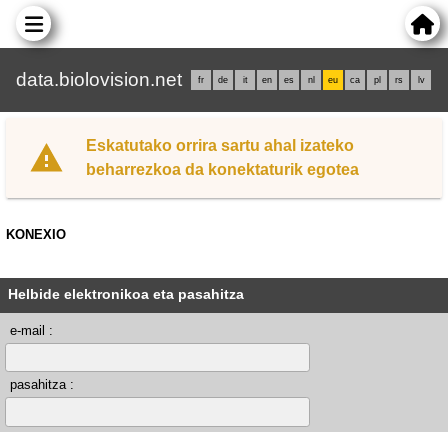
data.biolovision.net
fr
de
it
en
es
nl
eu
ca
pl
rs
lv
Eskatutako orrira sartu ahal izateko
beharrezkoa da konektaturik egotea
KONEXIO
Helbide elektronikoa eta pasahitza
e-mail :
pasahitza :