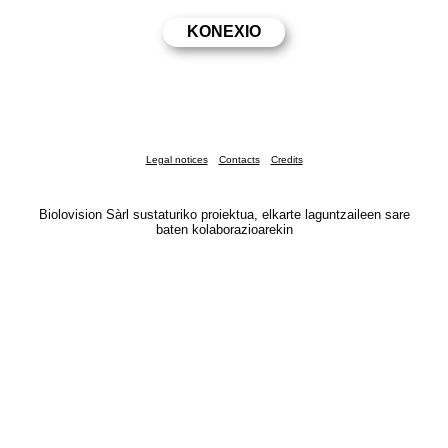
Legal notices
Contacts
Credits
Biolovision Sàrl sustaturiko proiektua, elkarte laguntzaileen sare
baten kolaborazioarekin