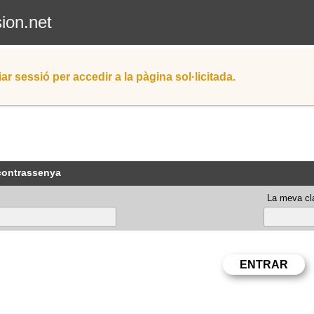
sion.net
iar sessió per accedir a la pàgina sol·licitada.
 contrassenya
La meva cla