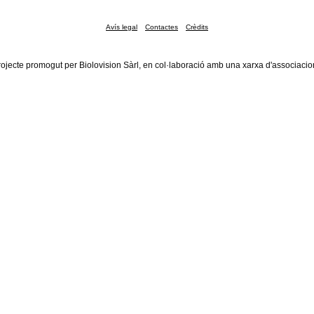
Avís legal
Contactes
Crèdits
rojecte promogut per Biolovision Sàrl, en col·laboració amb una xarxa d'associacio