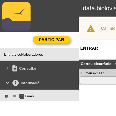
data.biolovi
Cal inic
ENTRAR
Entitats col·laboradores
Correu electrònic i
Consultar
El meu e-mail :
Informació
Eines