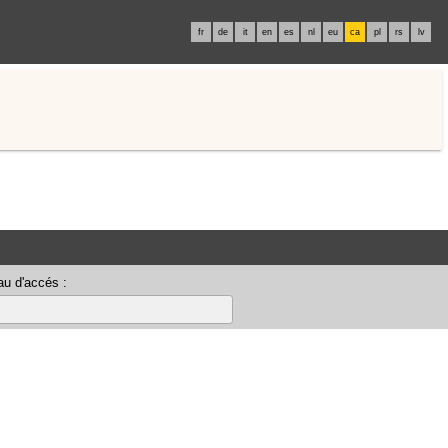
fr
de
it
en
es
nl
eu
ca
pl
rs
lv
u d'accés :