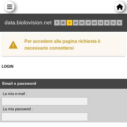
data.biolovision.net
fr
de
it
en
es
nl
eu
ca
pl
rs
lv
Per accedere alla pagina richiesta è
necessario connettersi
LOGIN
Email e password
La mia e-mail :
La mia password :