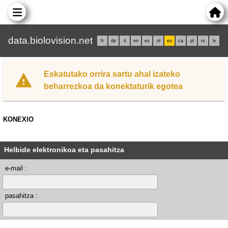
data.biolovision.net
fr
de
it
en
es
nl
eu
ca
pl
rs
lv
Eskatutako orrira sartu ahal izateko
beharrezkoa da konektaturik egotea
KONEXIO
Helbide elektronikoa eta pasahitza
e-mail :
pasahitza :