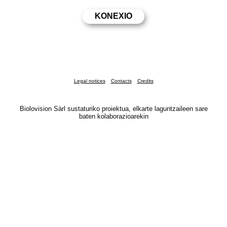
Legal notices
Contacts
Credits
Biolovision Sàrl sustaturiko proiektua, elkarte laguntzaileen sare
baten kolaborazioarekin