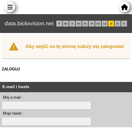
data.biolovision.net
fr
de
it
en
es
nl
eu
ca
pl
rs
lv
Aby wejść na tę stronę należy się zalogować
ZALOGUJ
E-mail i hasło
Mój e-mail :
Moje hasło :