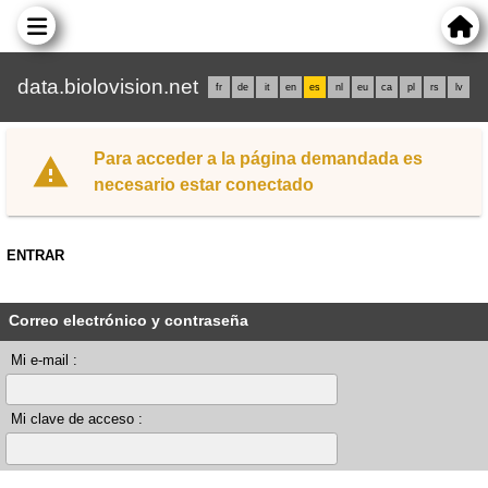
data.biolovision.net
fr
de
it
en
es
nl
eu
ca
pl
rs
lv
Para acceder a la página demandada es
necesario estar conectado
ENTRAR
Correo electrónico y contraseña
Mi e-mail :
Mi clave de acceso :