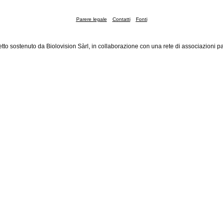
Parere legale
Contatti
Fonti
tto sostenuto da Biolovision Sàrl, in collaborazione con una rete di associazioni pa