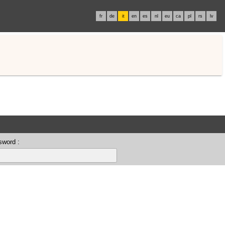
fr
de
it
en
es
nl
eu
ca
pl
rs
lv
sword :