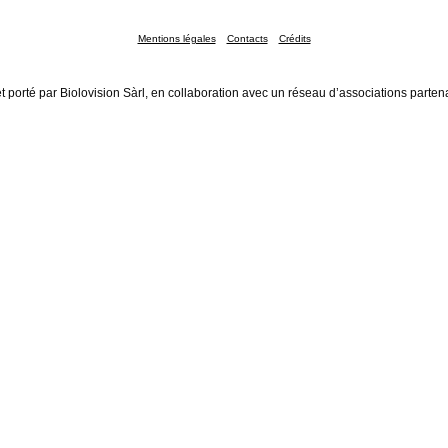
Mentions légales
Contacts
Crédits
t porté par Biolovision Sàrl, en collaboration avec un réseau d’associations parten