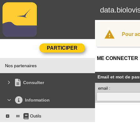
data.biolovi
Pour ac
ME CONNECTER
Nos partenaires
Email et mot de pas
Consulter
email :
Information
Outils