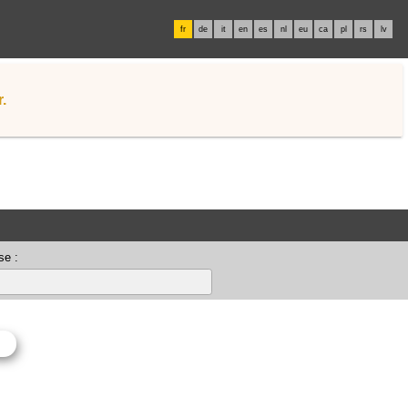
fr
de
it
en
es
nl
eu
ca
pl
rs
lv
.
se :