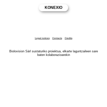
Legal notices
Contacts
Credits
Biolovision Sàrl sustaturiko proiektua, elkarte laguntzaileen sare
baten kolaborazioarekin