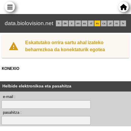
data.biolovision.net
fr
de
it
en
es
nl
eu
ca
pl
rs
lv
Eskatutako orrira sartu ahal izateko
beharrezkoa da konektaturik egotea
KONEXIO
Helbide elektronikoa eta pasahitza
e-mail :
pasahitza :