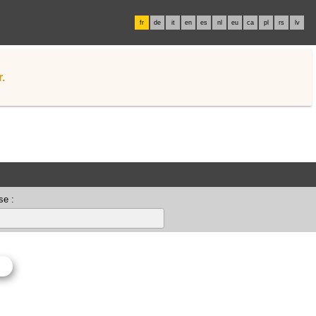
fr
de
it
en
es
nl
eu
ca
pl
rs
lv
.
se :