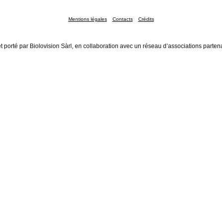
Mentions légales
Contacts
Crédits
t porté par Biolovision Sàrl, en collaboration avec un réseau d’associations parten