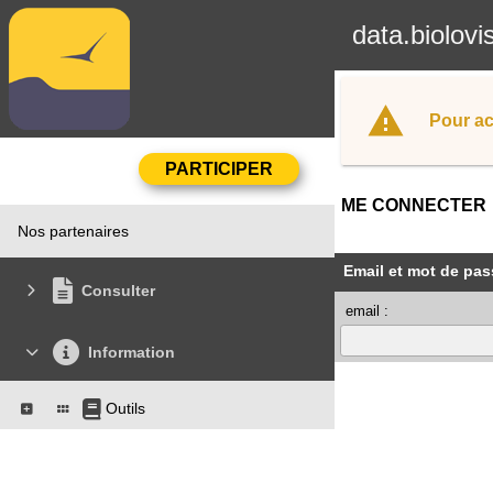
data.biolovi
Pour ac
ME CONNECTER
Nos partenaires
Email et mot de pas
Consulter
email :
Information
Outils