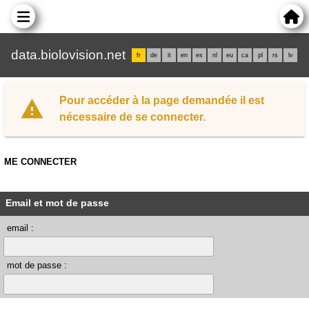
data.biolovision.net
fr
de
it
en
es
nl
eu
ca
pl
rs
lv
Pour accéder à la page demandée il est
nécessaire de se connecter.
ME CONNECTER
Email et mot de passe
email :
mot de passe :