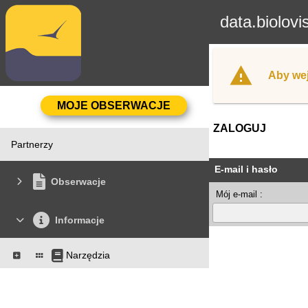
data.biolovi
Aby wej
ZALOGUJ
Partnerzy
E-mail i hasło
Obserwacje
Mój e-mail :
Informacje
Narzędzia