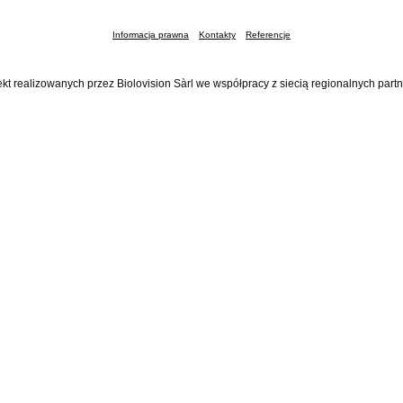
Informacja prawna
Kontakty
Referencje
ekt realizowanych przez Biolovision Sàrl we współpracy z siecią regionalnych part