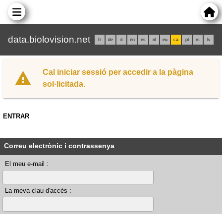
data.biolovision.net
fr
de
it
en
es
nl
eu
ca
pl
rs
lv
Cal iniciar sessió per accedir a la pàgina
sol·licitada.
ENTRAR
Correu electrònic i contrassenya
El meu e-mail :
La meva clau d'accés :