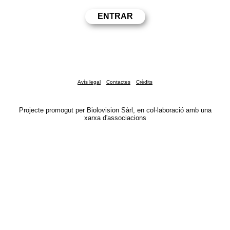
Avís legal
Contactes
Crèdits
Projecte promogut per Biolovision Sàrl, en col·laboració amb una
xarxa d'associacions