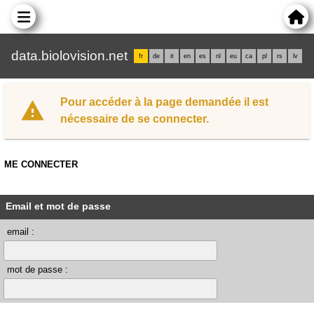
data.biolovision.net
fr
de
it
en
es
nl
eu
ca
pl
rs
lv
Pour accéder à la page demandée il est
nécessaire de se connecter.
ME CONNECTER
Email et mot de passe
email :
mot de passe :