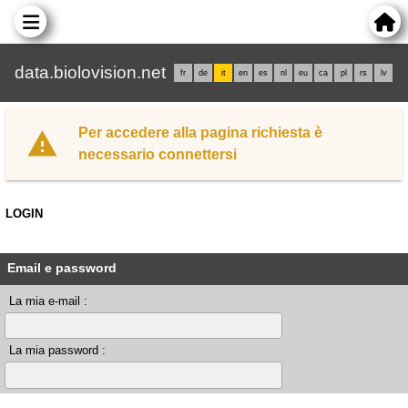
data.biolovision.net
fr
de
it
en
es
nl
eu
ca
pl
rs
lv
Per accedere alla pagina richiesta è
necessario connettersi
LOGIN
Email e password
La mia e-mail :
La mia password :