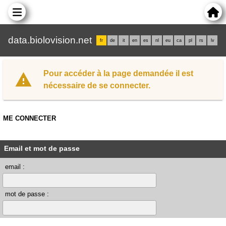
data.biolovision.net
fr
de
it
en
es
nl
eu
ca
pl
rs
lv
Pour accéder à la page demandée il est
nécessaire de se connecter.
ME CONNECTER
Email et mot de passe
email :
mot de passe :