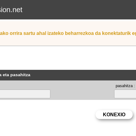
sion.net
ako orrira sartu ahal izateko beharrezkoa da konektaturik 
a eta pasahitza
pasahitza :