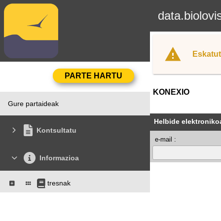
data.biolovi
Eskatut
KONEXIO
Gure partaideak
Helbide elektroniko
Kontsultatu
e-mail :
Informazioa
tresnak