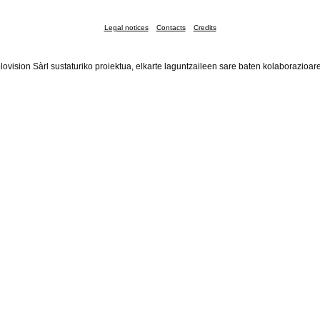
Legal notices
Contacts
Credits
lovision Sàrl sustaturiko proiektua, elkarte laguntzaileen sare baten kolaborazioar