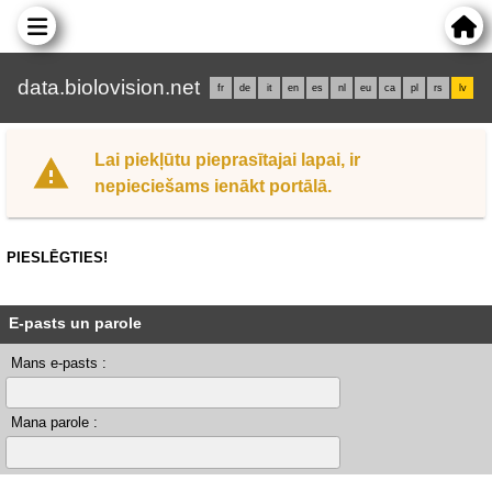
data.biolovision.net
fr
de
it
en
es
nl
eu
ca
pl
rs
lv
Lai piekļūtu pieprasītajai lapai, ir
nepieciešams ienākt portālā.
PIESLĒGTIES!
E-pasts un parole
Mans e-pasts :
Mana parole :