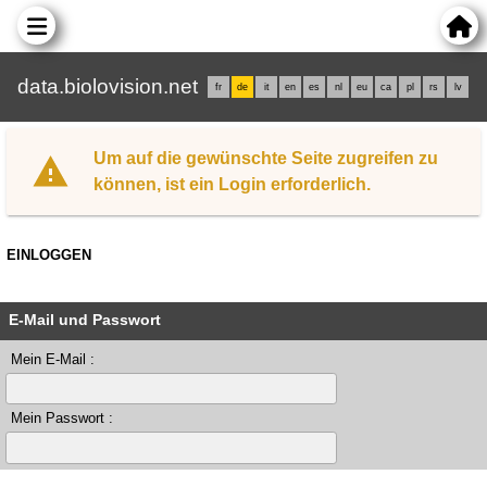
data.biolovision.net
fr
de
it
en
es
nl
eu
ca
pl
rs
lv
Um auf die gewünschte Seite zugreifen zu
können, ist ein Login erforderlich.
EINLOGGEN
E-Mail und Passwort
Mein E-Mail :
Mein Passwort :