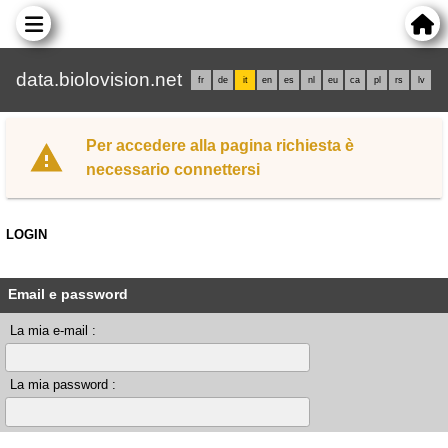
data.biolovision.net
fr
de
it
en
es
nl
eu
ca
pl
rs
lv
Per accedere alla pagina richiesta è
necessario connettersi
LOGIN
Email e password
La mia e-mail :
La mia password :