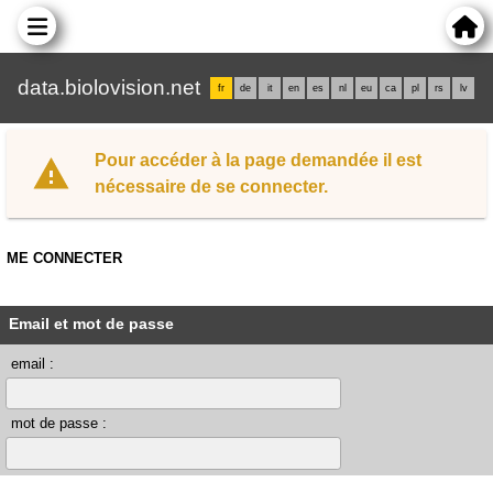
data.biolovision.net
fr
de
it
en
es
nl
eu
ca
pl
rs
lv
Pour accéder à la page demandée il est
nécessaire de se connecter.
ME CONNECTER
Email et mot de passe
email :
mot de passe :