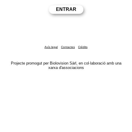
Avís legal
Contactes
Crèdits
Projecte promogut per Biolovision Sàrl, en col·laboració amb una
xarxa d'associacions