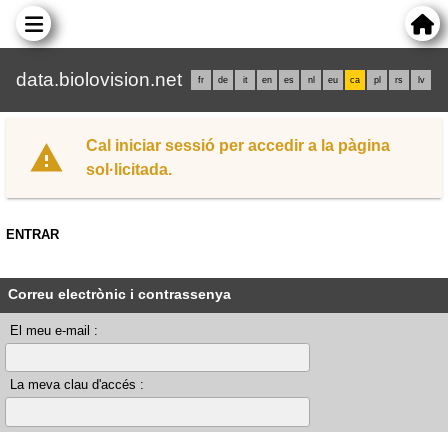
data.biolovision.net
fr
de
it
en
es
nl
eu
ca
pl
rs
lv
Cal iniciar sessió per accedir a la pàgina
sol·licitada.
ENTRAR
Correu electrònic i contrassenya
El meu e-mail :
La meva clau d'accés :