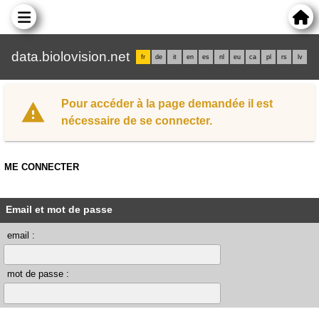
data.biolovision.net
fr
de
it
en
es
nl
eu
ca
pl
rs
lv
Pour accéder à la page demandée il est
nécessaire de se connecter.
ME CONNECTER
Email et mot de passe
email :
mot de passe :