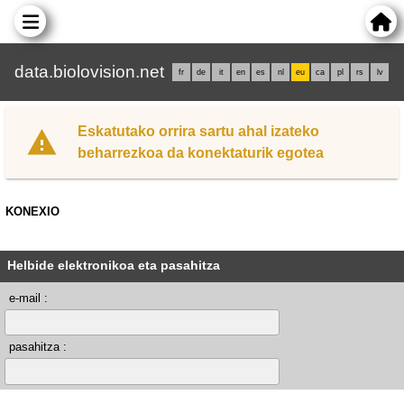
data.biolovision.net
fr
de
it
en
es
nl
eu
ca
pl
rs
lv
Eskatutako orrira sartu ahal izateko
beharrezkoa da konektaturik egotea
KONEXIO
Helbide elektronikoa eta pasahitza
e-mail :
pasahitza :