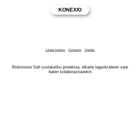
Legal notices
Contacts
Credits
Biolovision Sàrl sustaturiko proiektua, elkarte laguntzaileen sare
baten kolaborazioarekin