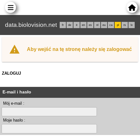
data.biolovision.net
fr
de
it
en
es
nl
eu
ca
pl
rs
lv
Aby wejść na tę stronę należy się zalogować
ZALOGUJ
E-mail i hasło
Mój e-mail :
Moje hasło :