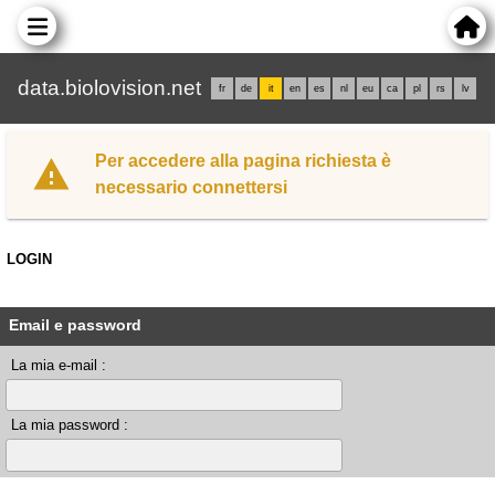
data.biolovision.net
fr
de
it
en
es
nl
eu
ca
pl
rs
lv
Per accedere alla pagina richiesta è
necessario connettersi
LOGIN
Email e password
La mia e-mail :
La mia password :