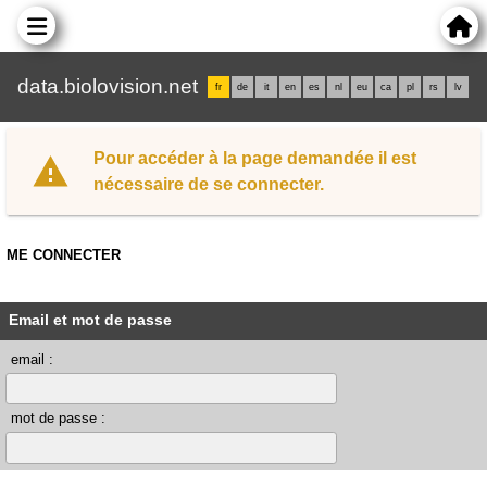
data.biolovision.net
fr
de
it
en
es
nl
eu
ca
pl
rs
lv
Pour accéder à la page demandée il est
nécessaire de se connecter.
ME CONNECTER
Email et mot de passe
email :
mot de passe :